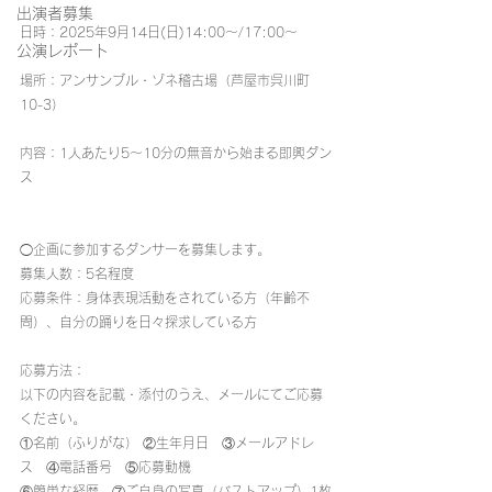
出演者募集
日時：2025年9月14日(日)14:00〜/17:00〜
公演レポート
場所：アンサンブル・ゾネ稽古場（芦屋市呉川町
10-3）
内容：1人あたり5〜10分の無音から始まる即興ダン
ス
◯企画に参加するダンサーを募集します。
募集人数：5名程度
応募条件：身体表現活動をされている方（年齢不
問）、自分の踊りを日々探求している方
応募方法：
以下の内容を記載・添付のうえ、メールにてご応募
ください。
①名前（ふりがな） ②生年月日　③メールアドレ
ス　④電話番号　⑤応募動機
⑥簡単な経歴　⑦ご自身の写真（バストアップ）1枚