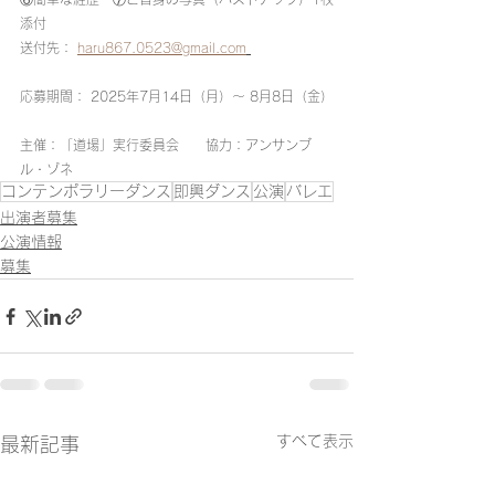
添付
送付先： 
haru867.0523@gmail.com
応募期間： 2025年7月14日（月）〜 8月8日（金）
主催：「道場」実行委員会　　協力：アンサンブ
ル・ゾネ
コンテンポラリーダンス
即興ダンス
公演
バレエ
出演者募集
公演情報
募集
すべて表示
最新記事