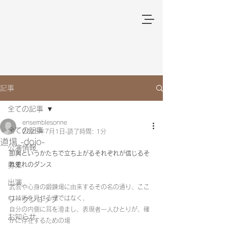
記事
全ての記事
ensemblesonne
全ての記事
2025年7月1日
読了時間: 1分
道場 -dojo-
公演情報
即興というかたちで立ち上がるそれぞれが信じるそ
募集
れぞれのダンス
出演
武芸や心身の鍛錬場に由来するその名の通り、ここ
は技術を見せる場ではなく、
ワークショップ
自分の内側に耳を澄まし、表現者一人ひとりが、確
お知らせ
かに存在するための場