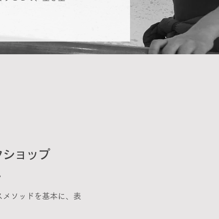
クショップ
〉
スメソッドを基本に、表
。