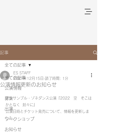
記事
全ての記事
ES STAFF
全ての記事
2021年12月15日
読了時間: 1分
公演情報更新のお知らせ
公演情報
募集
アンサンブル・ゾネダンス公演『2022　空　そこは
かとなく  刻々に』
出演
公演日時とチケット発売について、情報を更新しま
した。
ワークショップ
お知らせ