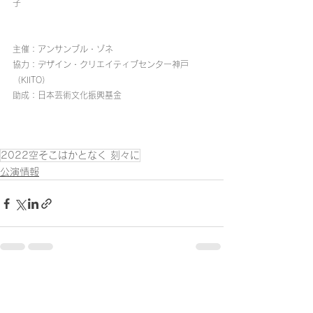
子　　
主催：アンサンブル・ゾネ
協力：デザイン・クリエイティブセンター神戸
（KIITO）
助成：日本芸術文化振興基金
2022空そこはかとなく 刻々に
公演情報
すべて表示
最新記事