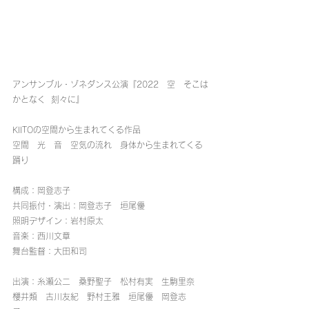
アンサンブル・ゾネダンス公演『2022　空　そこは
かとなく  刻々に』
KIITOの空間から生まれてくる作品
空間　光　音　空気の流れ　身体から生まれてくる
踊り
構成：岡登志子
共同振付・演出：岡登志子　垣尾優
照明デザイン：岩村原太
音楽：西川文章
舞台監督：大田和司
出演：糸瀬公二　桑野聖子　松村有実　生駒里奈　
櫻井類　古川友紀　野村王雅　垣尾優　岡登志